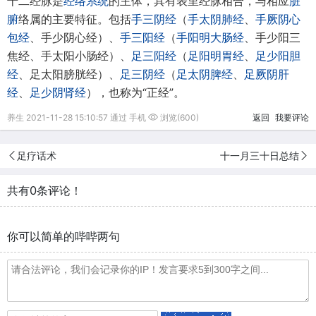
十二经脉是
经络系统
的主体，具有表里经脉相合，与相应
脏
腑
络属的主要特征。包括
手三阴经
（
手太阴肺经
、
手厥阴心
包经
、手少阴心经）、
手三阳经
（
手阳明大肠经
、手少阳三
焦经、手太阳小肠经）、
足三阳经
（
足阳明胃经
、
足少阳胆
经
、足太阳膀胱经）、
足三阴经
（
足太阴脾经
、
足厥阴肝
经
、
足少阴肾经
），也称为“正经”。
养生 2021-11-28 15:10:57 通过 手机
浏览(600)
返回
我要评论
足疗话术
十一月三十日总结
共有0条评论！
你可以简单的哔哔两句