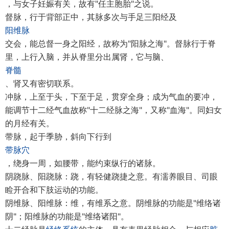
，与女子妊娠有关，故有"任主胞胎"之说。
督脉，行于背部正中，其脉多次与手足三阳经及
阳维脉
交会，能总督一身之阳经，故称为"阳脉之海"。督脉行于脊
里，上行入脑，并从脊里分出属肾，它与脑、
脊髓
、肾又有密切联系。
冲脉，上至于头，下至于足，贯穿全身；成为气血的要冲，
能调节十二经气血故称"十二经脉之海"，又称"血海"。同妇女
的月经有关。
带脉，起于季胁，斜向下行到
带脉穴
，绕身一周，如腰带，能约束纵行的诸脉。
阴跷脉、阳跷脉：跷，有轻健跷捷之意。有濡养眼目、司眼
睑开合和下肢运动的功能。
阴维脉、阳维脉：维，有维系之意。阴维脉的功能是"维络诸
阴"；阳维脉的功能是"维络诸阳"。