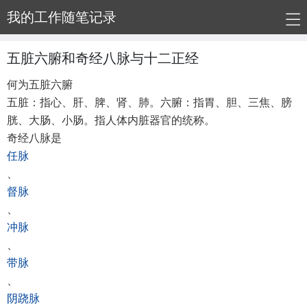
我的工作随笔记录
五脏六腑和奇经八脉与十二正经
何为五脏六腑
五脏：指心、肝、脾、肾、肺。六腑：指胃、胆、三焦、膀
胱、大肠、小肠。指人体内脏器官的统称。
奇经八脉是
任脉
、
督脉
、
冲脉
、
带脉
、
阴跷脉