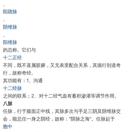
、
阳跷脉
、
阴维脉
、
阳维脉
的总称。它们与
十二正经
不同，既不直属脏腑，又无表里配合关系，其循行别道奇
行，故称奇经。
其功能有：1、沟通
十二经脉
之间的联系；2、对十二经气血有蓄积渗灌等调节作用。
八脉
任脉，行于腹面正中线，其脉多次与手足三阴及阴维脉交
会，能总任一身之阴经，故称："阴脉之海"。任脉起于
胞中